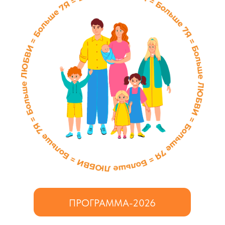
ПРОГРАММА-2026
Контакты:
«
МНОГО-ДЕТИ» МРОО ОССД
+7(917)695-77-23; +7(991)110-08-02