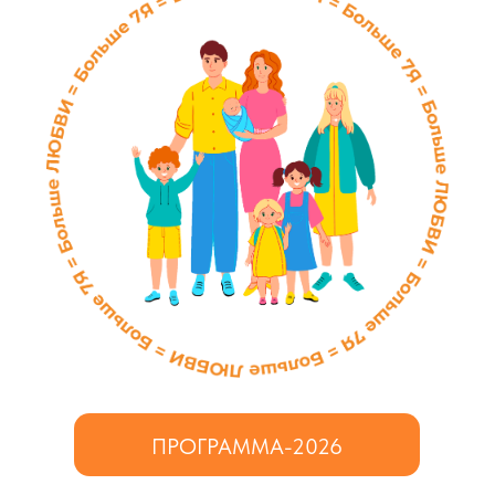
ПРОГРАММА-2026
Контакты:
«
МНОГО-ДЕТИ» МРОО ОССД
+7(917)695-77-23; +7(991)110-08-02